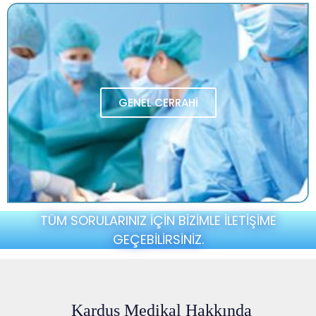
GENEL CERRAHİ
TÜM SORULARINIZ İÇİN BİZİMLE İLETİŞİME
GEÇEBİLİRSİNİZ.
Kardus Medikal Hakkında