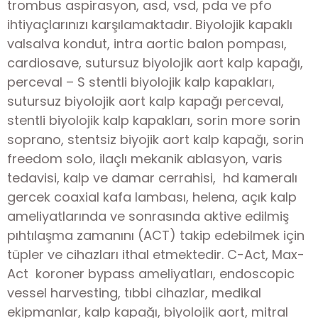
trombus aspirasyon, asd, vsd, pda ve pfo
ihtiyaçlarınızı karşılamaktadır. Biyolojik kapaklı
valsalva kondut, intra aortic balon pompası,
cardiosave, sutursuz biyolojik aort kalp kapağı,
perceval – S stentli biyolojik kalp kapakları,
sutursuz biyolojik aort kalp kapağı perceval,
stentli biyolojik kalp kapakları, sorin more sorin
soprano, stentsiz biyojik aort kalp kapağı, sorin
freedom solo, ilaçlı mekanik ablasyon, varis
tedavisi, kalp ve damar cerrahisi, hd kameralı
gercek coaxial kafa lambası, helena, açık kalp
ameliyatlarında ve sonrasında aktive edilmiş
pıhtılaşma zamanını (ACT) takip edebilmek için
tüpler ve cihazları ithal etmektedir. C-Act, Max-
Act koroner bypass ameliyatları, endoscopic
vessel harvesting, tıbbi cihazlar, medikal
ekipmanlar, kalp kapağı, biyolojik aort, mitral